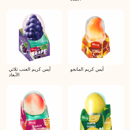
آيس كريم المانجو
آيس كريم العنب ثلاثي
الأبعاد