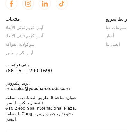
رابط سريع
منتجات
معلومات عنا
آيس كريم ثلاثي الأبعاد
أخبار
آيس كريم ثنائي الأبعاد
اتصل بنا
شوكولاتة الفواكه
آيس كريم صغير
هاتف+واتساب:
+86-151-1790-1690
بريد إلكتروني:
info.sales@yousharefoods.com
عنوان: ساحة 8، طريق الصمامات، منطقة
فانغشان، بكين، الصين
610 ZRed Sea International Plaza،
منطقة l iCang، تشينغداو، جنوب وينتر،
الصين