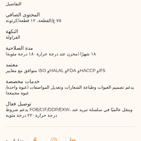
التفاصيل
المحتوى الصافي
٧٥ غ/القطعة، ١٢ قطعة/كرتونة
النكهة
الفراولة
مدة الصلاحية
١٨ شهرًا (مخزن عند درجة حرارة -١٨ درجة مئوية)
معتمد
متوافق مع معايير ISO وHALAL وFDA وHACCP وIFS
خدمات مخصصة
يدعم تصميم العبوات وطباعة الشعارات وتعديل المواصفات (عبوة واحدة/
عبوة مجمعة)
توصيل فعال
يدعم شروط FOB/CIF/DDP/EXW، وينقل عالميًا في سلسلة تبريد عند
درجة حرارة -٢٢ درجة مئوية
شارك مع: