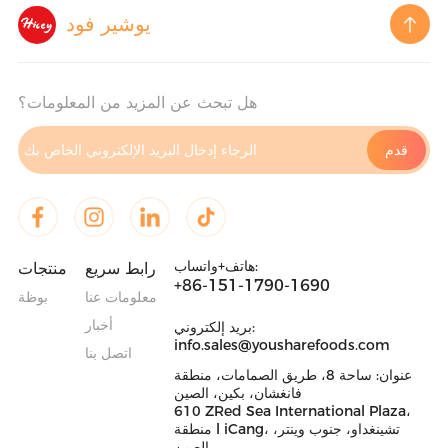
يوشير فود
هل تبحث عن المزيد من المعلومات؟
هاتف+واتساب:
رابط سريع
منتجات
+86-151-1790-1690
معلومات عنا
بوظة
أخبار
بريد إلكتروني:
info.sales@yousharefoods.com
اتصل بنا
عنوان: ساحة 8، طريق الصمامات، منطقة
فانغشان، بكين، الصين
610 ZRed Sea International Plaza،
منطقة l iCang، تشينغداو، جنوب وينتر،
الصين