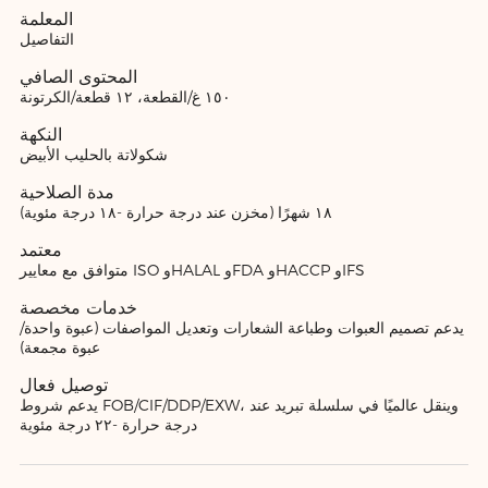
المعلمة
التفاصيل
المحتوى الصافي
١٥٠ غ/القطعة، ١٢ قطعة/الكرتونة
النكهة
شكولاتة بالحليب الأبيض
مدة الصلاحية
١٨ شهرًا (مخزن عند درجة حرارة -١٨ درجة مئوية)
معتمد
متوافق مع معايير ISO وHALAL وFDA وHACCP وIFS
خدمات مخصصة
يدعم تصميم العبوات وطباعة الشعارات وتعديل المواصفات (عبوة واحدة/
عبوة مجمعة)
توصيل فعال
يدعم شروط FOB/CIF/DDP/EXW، وينقل عالميًا في سلسلة تبريد عند
درجة حرارة -٢٢ درجة مئوية