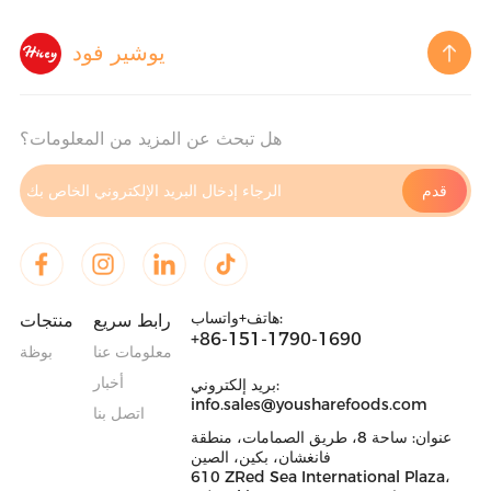
يوشير فود
هل تبحث عن المزيد من المعلومات؟
هاتف+واتساب:
رابط سريع
منتجات
+86-151-1790-1690
معلومات عنا
بوظة
أخبار
بريد إلكتروني:
info.sales@yousharefoods.com
اتصل بنا
عنوان: ساحة 8، طريق الصمامات، منطقة
فانغشان، بكين، الصين
610 ZRed Sea International Plaza،